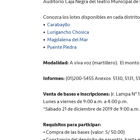
Auditorio Caja Negra del Teatro Municipal d
Conozca los lotes disponibles en cada distrito
•
Carabayllo
•
Lurigancho Chosica
•
Magdalena del Mar
•
Puente Piedra
Modalidad:
A viva voz (martillero). El monto 
Informes:
(01)200-5455 Anexos 5130, 5131, 51
Venta de bases e inscripciones:
Jr. Lampa N° 
Lunes a viernes de 9:00 a.m. a 4:00 p.m.
*Sábado 21 de diciembre de 2019 de 9:00 a.m.
Requisitos para participar:
• Compra de las bases (valor: S/ 50.00)
• Constancia del depósito de garantía, hasta e