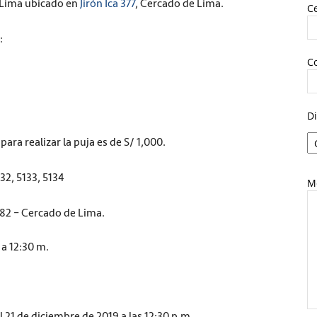
e Lima ubicado en
Jirón Ica 377
, Cercado de Lima.
Ce
:
C
Di
para realizar la puja es de S/ 1,000.
32, 5133, 5134
M
182 – Cercado de Lima.
 a 12:30 m.
l 21 de diciembre de 2019 a las 12:30 p.m.