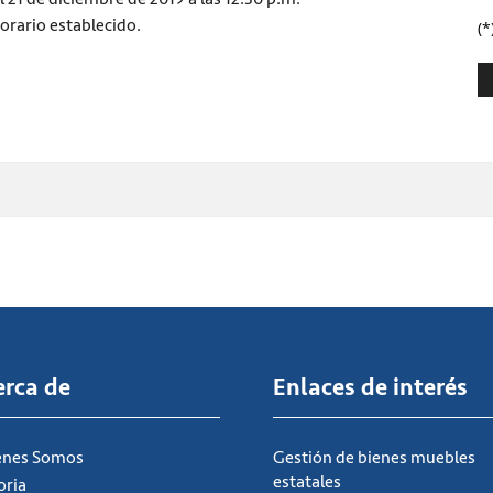
orario establecido.
(*
erca de
Enlaces de interés
énes Somos
Gestión de bienes muebles
estatales
oria