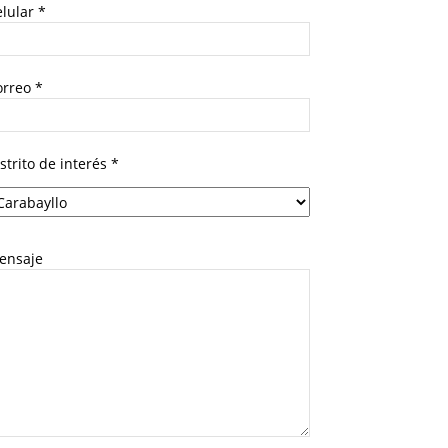
lular *
orreo *
strito de interés *
ensaje