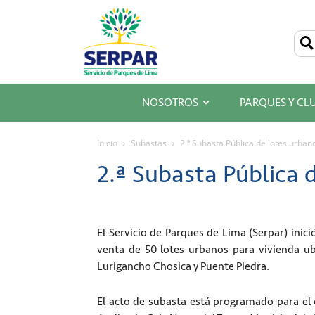
SERPAR
–
Servicio
de
Parques
de
Lima
NOSOTROS
PARQUES Y CL
Inicio
Subastas
2.ª Subasta Pública de lotes urban
2.ª Subasta Pública 
El Servicio de Parques de Lima (Serpar) inic
venta de 50 lotes urbanos para vivienda ub
Lurigancho Chosica y Puente Piedra.
El acto de subasta está programado para e