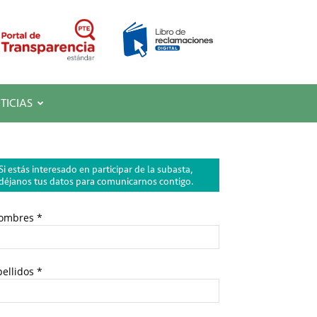
TICIAS
Si estás interesado en participar de la subasta,
déjanos tus datos para comunicarnos contigo.
ombres *
ellidos *