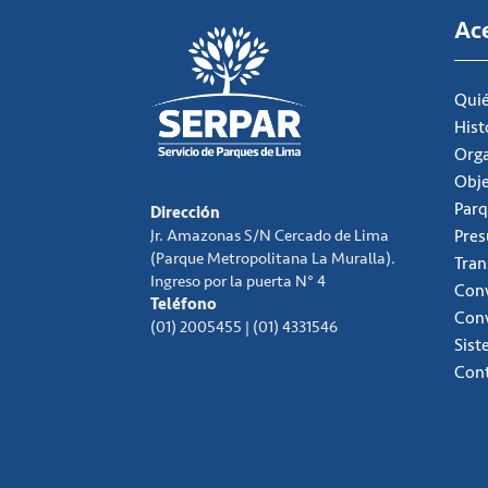
Ac
Qui
Hist
Org
Obje
Parq
Dirección
Jr. Amazonas S/N Cercado de Lima
Pre
(Parque Metropolitana La Muralla).
Tran
Ingreso por la puerta N° 4
Conv
Teléfono
Con
(01) 2005455 | (01) 4331546
Sist
Con