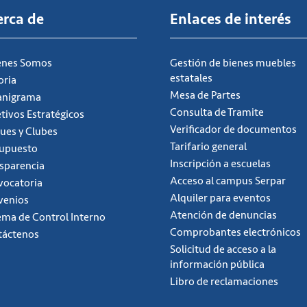
erca de
Enlaces de interés
énes Somos
Gestión de bienes muebles
estatales
oria
Mesa de Partes
anigrama
Consulta de Tramite
tivos Estratégicos
Verificador de documentos
ues y Clubes
Tarifario general
supuesto
Inscripción a escuelas
sparencia
Acceso al campus Serpar
ocatoria
Alquiler para eventos
venios
Atención de denuncias
ema de Control Interno
Comprobantes electrónicos
táctenos
Solicitud de acceso a la
información pública
Libro de reclamaciones