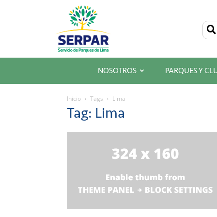
SERPAR
–
Servicio
de
Parques
de
Lima
NOSOTROS
PARQUES Y CL
Inicio
Tags
Lima
Tag: Lima