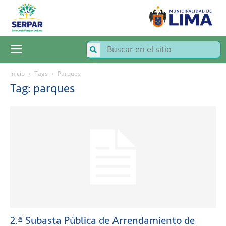
SERPAR
–
Servicio
de
Parques
de
Lima
Inicio
Tags
Parques
Tag: parques
2.ª Subasta Pública de Arrendamiento de