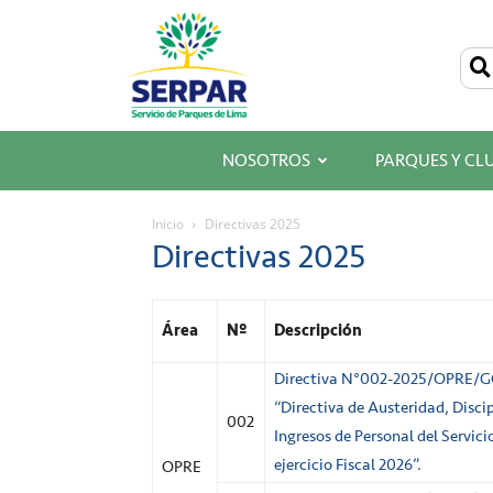
SERPAR
–
Servicio
de
Parques
de
Lima
NOSOTROS
PARQUES Y CL
Inicio
Directivas 2025
Directivas 2025
Área
Nº
Descripción
Directiva N°002-2025/OPRE
“Directiva de Austeridad, Discip
002
Ingresos de Personal del Servic
ejercicio Fiscal 2026”.
OPRE