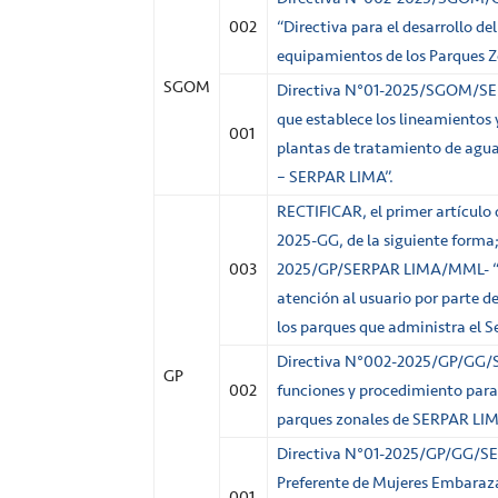
002
“Directiva para el desarrollo d
equipamientos de los Parques Z
SGOM
Directiva N°01-2025/SGOM/S
que establece los lineamientos y
001
plantas de tratamiento de aguas
– SERPAR LIMA”.
RECTIFICAR, el primer artículo 
2025-GG, de la siguiente forma;
003
2025/GP/SERPAR LIMA/MML- “L
atención al usuario por parte de
los parques que administra el 
Directiva N°002-2025/GP/GG
GP
002
funciones y procedimiento para 
parques zonales de SERPAR LIM
Directiva N°01-2025/GP/GG/
Preferente de Mujeres Embaraza
001